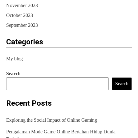
November 2023
October 2023
September 2023
Categories
My blog
Search
Search
Recent Posts
Exploring the Social Impact of Online Gaming
Pengalaman Mode Game Online Bertahan Hidup Dunia