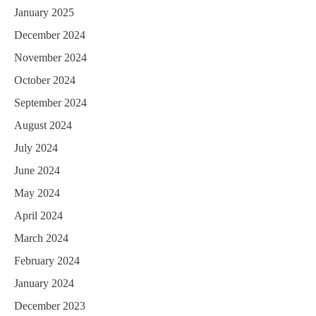
January 2025
December 2024
November 2024
October 2024
September 2024
August 2024
July 2024
June 2024
May 2024
April 2024
March 2024
February 2024
January 2024
December 2023