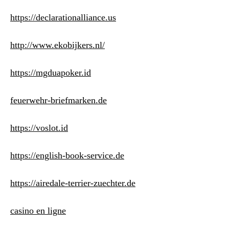
https://declarationalliance.us
http://www.ekobijkers.nl/
https://mgduapoker.id
feuerwehr-briefmarken.de
https://voslot.id
https://english-book-service.de
https://airedale-terrier-zuechter.de
casino en ligne