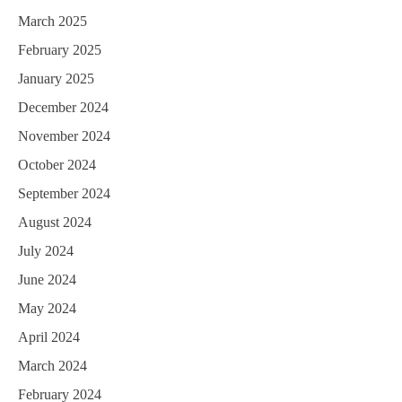
March 2025
February 2025
January 2025
December 2024
November 2024
October 2024
September 2024
August 2024
July 2024
June 2024
May 2024
April 2024
March 2024
February 2024