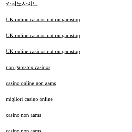
카지노사이트
UK online casinos not on gamstop
UK online casinos not on gamstop
UK online casinos not on gamstop
non gamstop casinos
casino online non aams
migliori casino online
casino non aams
casino non aams