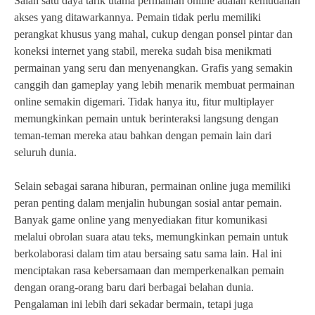
Salah satu daya tarik utama permainan online adalah kemudahan
akses yang ditawarkannya. Pemain tidak perlu memiliki
perangkat khusus yang mahal, cukup dengan ponsel pintar dan
koneksi internet yang stabil, mereka sudah bisa menikmati
permainan yang seru dan menyenangkan. Grafis yang semakin
canggih dan gameplay yang lebih menarik membuat permainan
online semakin digemari. Tidak hanya itu, fitur multiplayer
memungkinkan pemain untuk berinteraksi langsung dengan
teman-teman mereka atau bahkan dengan pemain lain dari
seluruh dunia.
Selain sebagai sarana hiburan, permainan online juga memiliki
peran penting dalam menjalin hubungan sosial antar pemain.
Banyak game online yang menyediakan fitur komunikasi
melalui obrolan suara atau teks, memungkinkan pemain untuk
berkolaborasi dalam tim atau bersaing satu sama lain. Hal ini
menciptakan rasa kebersamaan dan memperkenalkan pemain
dengan orang-orang baru dari berbagai belahan dunia.
Pengalaman ini lebih dari sekadar bermain, tetapi juga