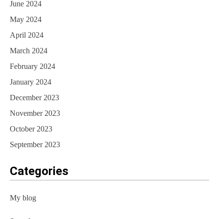
June 2024
May 2024
April 2024
March 2024
February 2024
January 2024
December 2023
November 2023
October 2023
September 2023
Categories
My blog