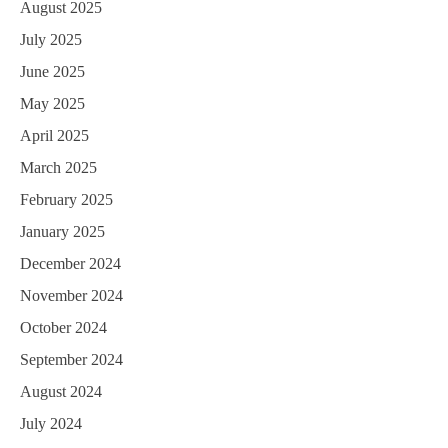
August 2025
July 2025
June 2025
May 2025
April 2025
March 2025
February 2025
January 2025
December 2024
November 2024
October 2024
September 2024
August 2024
July 2024