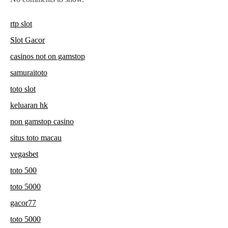
rtp slot
Slot Gacor
casinos not on gamstop
samuraitoto
toto slot
keluaran hk
non gamstop casino
situs toto macau
vegasbet
toto 500
toto 5000
gacor77
toto 5000