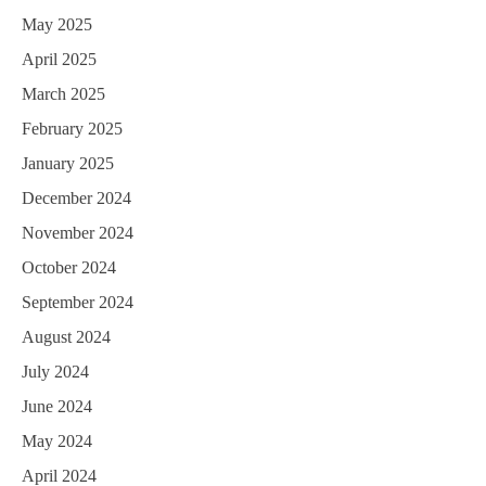
May 2025
April 2025
March 2025
February 2025
January 2025
December 2024
November 2024
October 2024
September 2024
August 2024
July 2024
June 2024
May 2024
April 2024