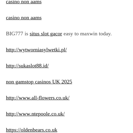
casino non aams
casino non aams
BIG777 is
situs slot gacor
easy to maxwin today.
http://wytworniasylwetki.pl/
http://sukaslot88.id/
non gamstop casinos UK 2025
http://www.all-flowers.co.uk/
http://www.ntepoole.co.uk/
https://oldenbears.co.uk