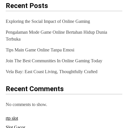
Recent Posts
Exploring the Social Impact of Online Gaming
Pengalaman Mode Game Online Bertahan Hidup Dunia
Terbuka
Tips Main Game Online Tanpa Emosi
Join The Best Communities In Online Gaming Today
Vela Bay: East Coast Living, Thoughtfully Crafted
Recent Comments
No comments to show.
rtp slot
Slot Gacor