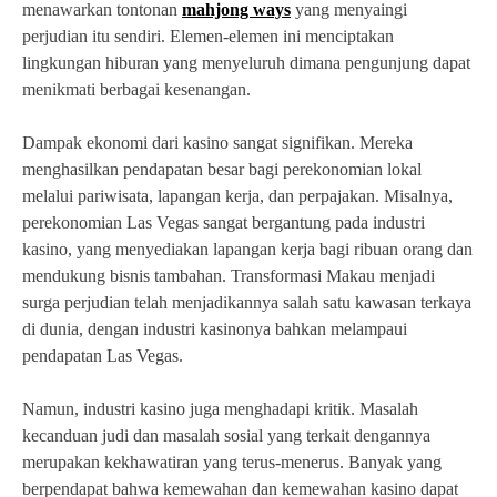
menawarkan tontonan
mahjong ways
yang menyaingi
perjudian itu sendiri. Elemen-elemen ini menciptakan
lingkungan hiburan yang menyeluruh dimana pengunjung dapat
menikmati berbagai kesenangan.
Dampak ekonomi dari kasino sangat signifikan. Mereka
menghasilkan pendapatan besar bagi perekonomian lokal
melalui pariwisata, lapangan kerja, dan perpajakan. Misalnya,
perekonomian Las Vegas sangat bergantung pada industri
kasino, yang menyediakan lapangan kerja bagi ribuan orang dan
mendukung bisnis tambahan. Transformasi Makau menjadi
surga perjudian telah menjadikannya salah satu kawasan terkaya
di dunia, dengan industri kasinonya bahkan melampaui
pendapatan Las Vegas.
Namun, industri kasino juga menghadapi kritik. Masalah
kecanduan judi dan masalah sosial yang terkait dengannya
merupakan kekhawatiran yang terus-menerus. Banyak yang
berpendapat bahwa kemewahan dan kemewahan kasino dapat